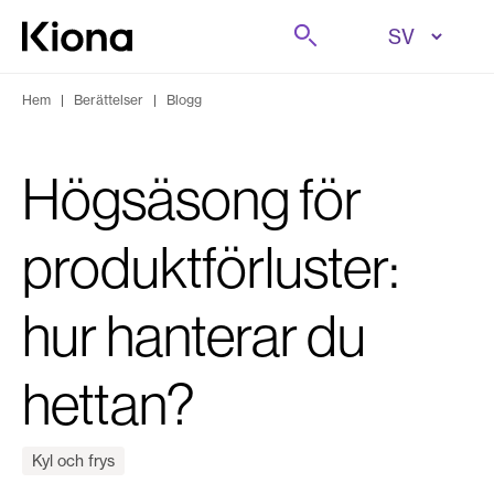
Hoppa till innehåll
Sök på
Gå till hemsidan
Hem
|
Berättelser
|
Blogg
Högsäsong för
produktförluster:
hur hanterar du
hettan?
Kyl och frys