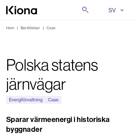
Hoppa till innehåll
Sök på
Gå till hemsidan
Hem
|
Berättelser
|
Case
Polska statens
järnvägar
Energiförvaltning
Case
Sparar värmeenergi i historiska
byggnader