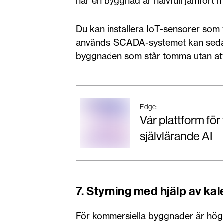
när en byggnad är halvfull jämfört 
Du kan installera IoT-sensorer som 
används. SCADA-systemet kan sedan
byggnaden som står tomma utan att
Edge:
Vår plattform för
självlärande AI
7. Styrning med hjälp av k
För kommersiella byggnader är högti