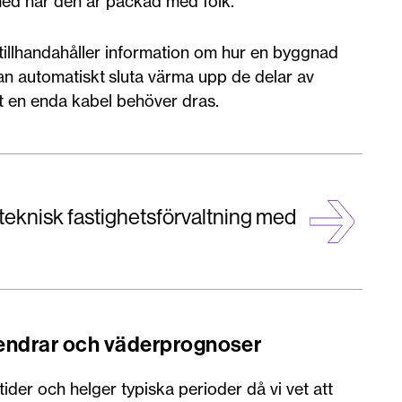
med när den är packad med folk.
tillhandahåller information om hur en byggnad
 automatiskt sluta värma upp de delar av
 en enda kabel behöver dras.
 teknisk fastighetsförvaltning med
alendrar och väderprognoser
der och helger typiska perioder då vi vet att