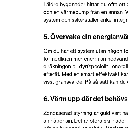
I äldre byggnader hittar du ofta et
och en värmepump från en annan. Vå
system och säkerställer enkel integ
5. Övervaka din energianv
Om du har ett system utan någon fo
förmodligen mer energi än nödvändi
elräkningen bli dyr(speciellt i energik
efteråt. Med en smart effektvakt kan 
visst gränsvärde. På så sätt kan du 
6. Värm upp där det behövs
Zonbaserad styrning är guld värt när
än någonsin. Det är stora skillnade