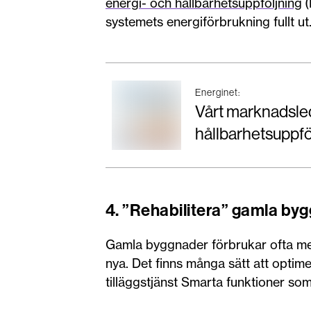
energi- och hållbarhetsuppföljning
(
systemets energiförbrukning fullt ut
Energinet:
Vårt marknadsled
hållbarhetsuppfö
4. ”Rehabilitera” gamla by
Gamla byggnader förbrukar ofta mer
nya. Det finns många sätt att optim
tilläggstjänst Smarta funktioner so