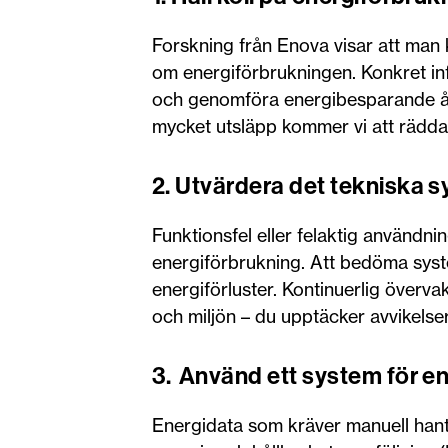
Forskning från Enova visar att man 
om energiförbrukningen. Konkret inf
och genomföra energibesparande åtg
mycket utsläpp kommer vi att rädda
2. Utvärdera det tekniska 
Funktionsfel eller felaktig användnin
energiförbrukning. Att bedöma system
energiförluster. Kontinuerlig överv
och miljön – du upptäcker avvikelse
3. Använd ett system för en
Energidata som kräver manuell hante