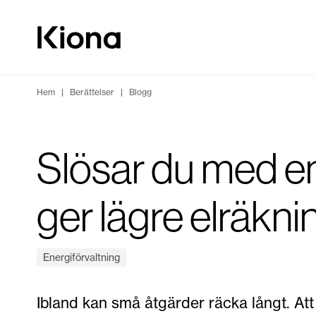
Hoppa till innehåll
Gå till hemsidan
Hem
|
Berättelser
|
Blogg
Slösar du med en
ger lägre elräkni
Energiförvaltning
Ibland kan små åtgärder räcka långt. Att 