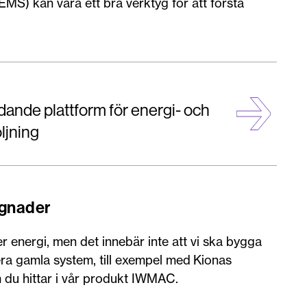
EMS) kan vara ett bra verktyg för att förstå
.
ande plattform för energi- och
ljning
ggnader
 energi, men det innebär inte att vi ska bygga
era gamla system, till exempel med Kionas
m du hittar i vår produkt IWMAC.