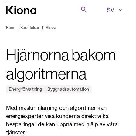
Hoppa till innehåll
Sök på
Gå till hemsidan
Hem
|
Berättelser
|
Blogg
Hjärnorna bakom
algoritmerna
Energiförvaltning
Byggnadsautomation
Med maskininlärning och algoritmer kan
energiexperter visa kunderna direkt vilka
besparingar de kan uppnå med hjälp av våra
tjänster.