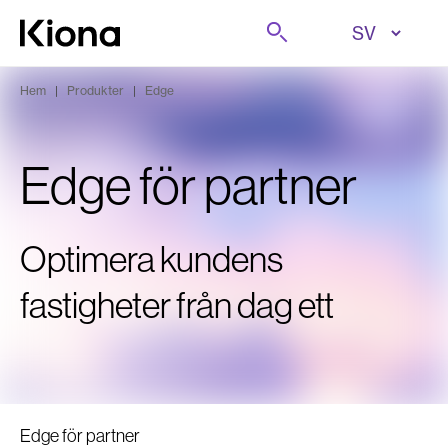
Hoppa till innehåll
Sök på
Gå till hemsidan
Hem
|
Produkter
|
Edge
Edge för partner
Optimera kundens
fastigheter från dag ett
Edge för partner